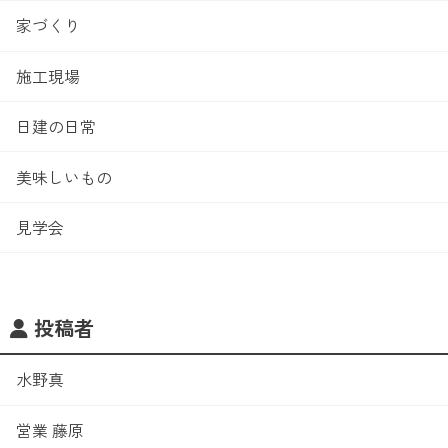
家づくり
施工現場
日建の日常
美味しいもの
見学会
投稿者
水野真
営業 藤原