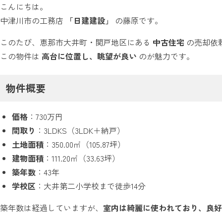
こんにちは。
中津川市の工務店
「日建建設」
の藤原です。
このたび、恵那市大井町・関戸地区にある
中古住宅
の売却依
この物件は
高台に位置し、眺望が良い
のが魅力です。
物件概要
価格
：730万円
間取り
：3LDKS（3LDK＋納戸）
土地面積
：350.00㎡（105.87坪）
建物面積
：111.20㎡（33.63坪）
築年数
：43年
学校区
：大井第二小学校まで徒歩14分
築年数は経過していますが、
室内は綺麗に使われており、良好