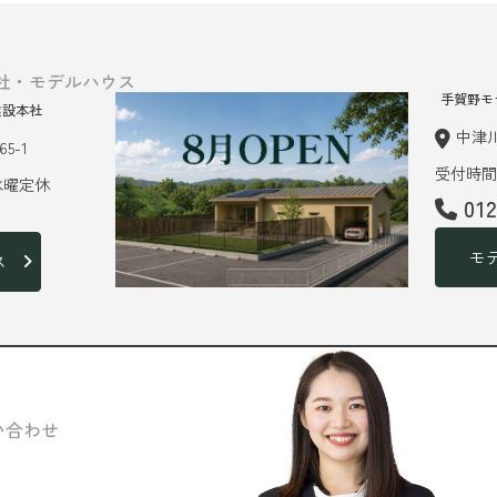
社・モデルハウス
手賀野モ
建設本社
中津川
5-1
受付時間 
 水曜定休
01
モ
ス
い合わせ