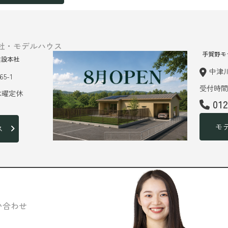
社・モデルハウス
手賀野モ
建設本社
中津川
5-1
受付時間 
 水曜定休
01
モ
ス
い合わせ