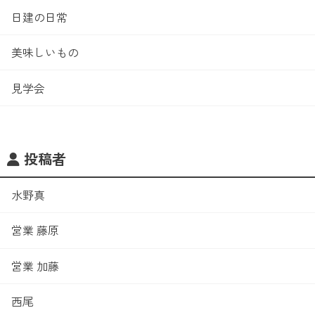
日建の日常
美味しいもの
見学会
投稿者
水野真
営業 藤原
営業 加藤
西尾