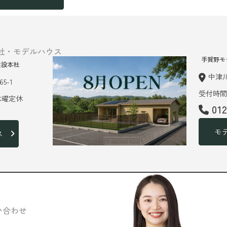
社・モデルハウス
手賀野モ
建設本社
中津川
5-1
受付時間 
 水曜定休
01
モ
ス
い合わせ