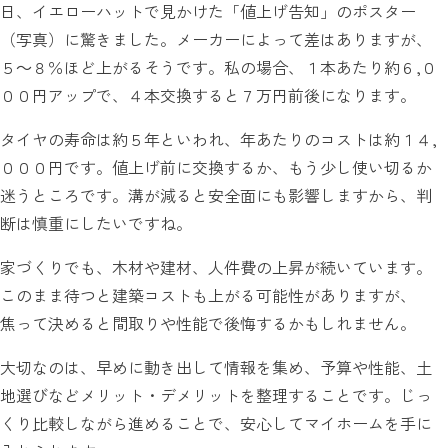
日、イエローハットで見かけた「値上げ告知」のポスター
（写真）に驚きました。メーカーによって差はありますが、
５～８％ほど上がるそうです。私の場合、１本あたり約６,０
００円アップで、４本交換すると７万円前後になります。
タイヤの寿命は約５年といわれ、年あたりのコストは約１４,
０００円です。値上げ前に交換するか、もう少し使い切るか
迷うところです。溝が減ると安全面にも影響しますから、判
断は慎重にしたいですね。
家づくりでも、木材や建材、人件費の上昇が続いています。
このまま待つと建築コストも上がる可能性がありますが、
焦って決めると間取りや性能で後悔するかもしれません。
大切なのは、早めに動き出して情報を集め、予算や性能、土
地選びなどメリット・デメリットを整理することです。じっ
くり比較しながら進めることで、安心してマイホームを手に