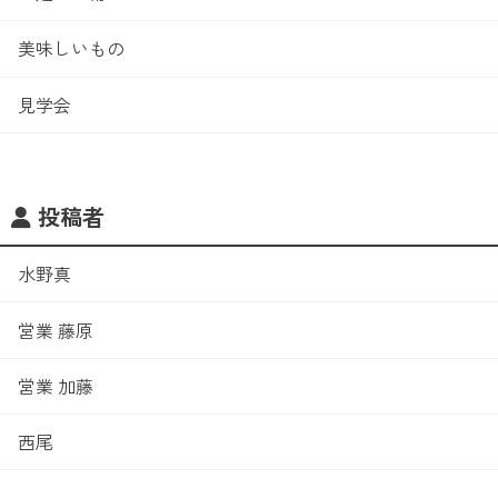
美味しいもの
見学会
投稿者
水野真
営業 藤原
営業 加藤
西尾