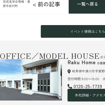
完成見学会情報・恵
< 前の記事
一覧へ戻る
那市岩村町
イベント情報はこち
OFFICE／MODEL HOUSE
本
Raku Home
日建
岐阜県中津川市手賀野6
受付時間 9:00～18:00
0120-25-7739
本社詳細・アクセ