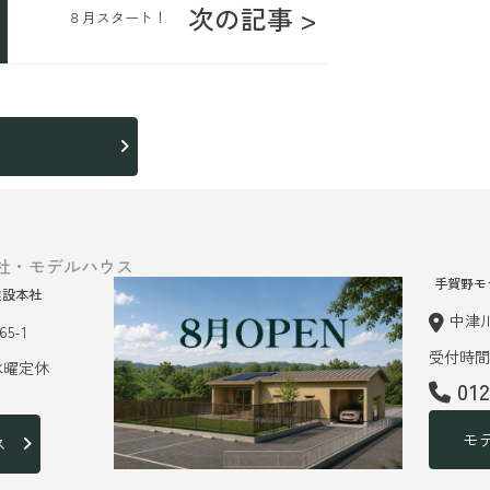
次の記事 >
８月スタート！
ら
社・モデルハウス
手賀野モ
建設本社
中津川
5-1
受付時間 
 水曜定休
01
モ
ス