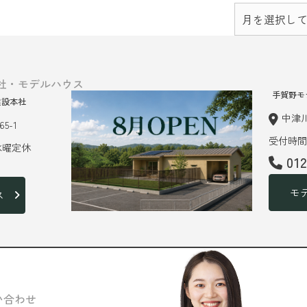
社・モデルハウス
手賀野モ
建設本社
中津川
5-1
受付時間 
 水曜定休
01
モ
ス
い合わせ