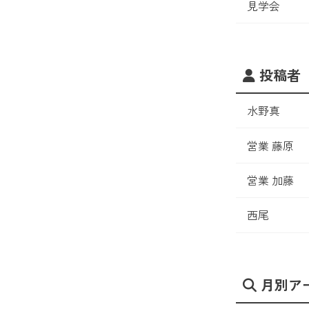
見学会
投稿者
水野真
営業 藤原
営業 加藤
西尾
月別ア