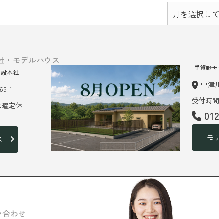
社・モデルハウス
手賀野モ
建設本社
中津川
5-1
受付時間 
 水曜定休
01
モ
ス
い合わせ