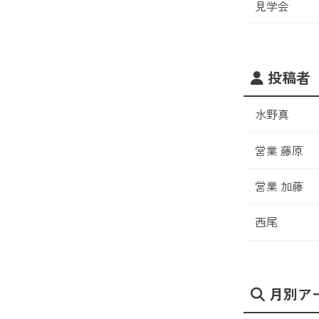
見学会
投稿者
水野真
営業 藤原
営業 加藤
西尾
月別ア