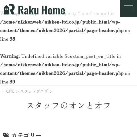
Warning
: Attempt to read property "label" on null in
/home/nikkenweb/nikken-ltd.co.jp/public_html/wp-
content/themes/nikken2026/partial/page-header.php
on
line
38
Warning
: Undefined variable $custom_post_en_title in
/home/nikkenweb/nikken-ltd.co.jp/public_html/wp-
content/themes/nikken2026/partial/page-header.php
on
line
39
HOME
スタッフブログ
スタッフのオンとオフ
カテゴリー